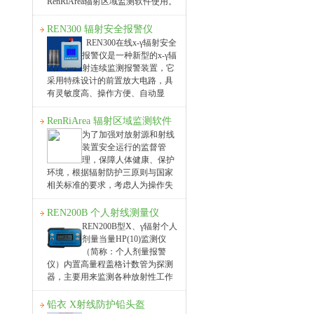
RenRiArea辐射区域监测软件使用。
且具有RS485/RS232的通讯能力。
所有探头均可单独外接报警灯，在
REN300 辐射安全报警仪
超阈值的情
REN300在线x-γ辐射安全
报警仪是一种新型的x-γ辐
射连续监测报警装置，它
采用特殊设计的前置放大电路，具
有灵敏度高、操作方便、自动显
示、数据存储和超阈值报警等特
点，能实时给出xγ辐射剂量率。考
RenRiArea 辐射区域监测软件
虑到现场操作、应急快速响应的需
为了加强对放射源和射线
要，主机安装在辐射现场，实现实
装置安全运行的监督管
时监测与就地报警，通过RS48
理，保障人体健康、保护
环境，根据辐射防护三原则与国家
相关标准的要求，考虑人为操作失
误、射线装置和放射源意外故障等
原因可能引发的放射性危害，有必
REN200B 个人射线测量仪
要建设一套在线xγ射线监测报警系
REN200B型X、γ辐射个人
统。 在线式xγ射线监测报警系统通
剂量当量HP(10)监测仪
过计算机远程集中监测,完成对放射
（简称：个人剂量报警
性
仪）内置高量程盖格计数管为探测
器，主要用来监测各种放射性工作
场所的X、γ以及硬β射线的辐射，具
有较宽的测量范围。能显示工作场
铅衣 X射线防护铅头盔