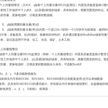
γ个人剂量报警仪
、γ个人剂量报警仪（又叫X、γ辐射个人剂量当量HP(10)监测仪）内置高灵敏度盖格计数
射性工作场所中个人的X、γ以及硬β射线的辐射，具有响应快，测量范围宽的特点。
累积剂量，更换电池时，日期及累积数据能
子、X、γ辐射周围剂量当量(率)仪
子、X、γ辐射周围剂量当量(率)仪内置一个进口He-3管和一个GM管作为探测器，能同
方便；灵敏度高、抗γ性能好、能量响应特性好。此外通过配套的RenRiRate辐射剂量
分析。该仪器适用于环保、化工、水泥、煤矿、土木工程、
-γ个人剂量报警仪
X、γ辐射个人剂量当量HP(10)监测仪（简称：个人剂量报警仪）内置高灵敏度盖格计数管
性工作场所中个人的X、γ以及硬β射线的辐射，具有响应快，测量范围宽的特点。能
剂量，更换电池时，日期及累积数据能永久保存。可选配RenRiP
ul型α、β、γ、X多功能射线探头
射探头均可和REN300、REN300A、REN300B系列主机配套使用,也可以单独配套
软件使用。且具有RS485/RS232的通讯能力。所有探头均可单独外接报警灯，在超阈值的
射线类型：α、β、γ、X射线2、探测器：