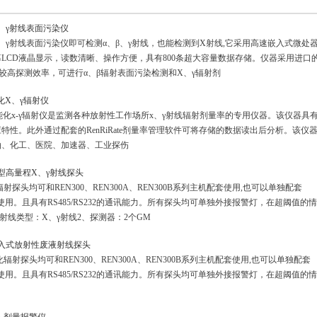
、β、γ射线表面污染仪
α、β、γ射线表面污染仪即可检测α、β、γ射线，也能检测到X射线,它采用高速嵌入式微处
LCD液晶显示，读数清晰、操作方便，具有800条超大容量数据存储。仪器采用进口
有较高探测效率，可进行α、β辐射表面污染检测和X、γ辐射剂
能化X、γ辐射仪
智能化х-γ辐射仪是监测各种放射性工作场所х、γ射线辐射剂量率的专用仪器。该仪器具
性。此外通过配套的RenRiRate剂量率管理软件可将存储的数据读出后分析。该仪
油、化工、医院、加速器、工业探伤
-H型高量程X、γ射线探头
射探头均可和REN300、REN300A、REN300B系列主机配套使用,也可以单独配套
软件使用。且具有RS485/RS232的通讯能力。所有探头均可单独外接报警灯，在超阈值的
射线类型：X、γ射线2、探测器：2个GM
-Im浸入式放射性废液射线探头
射探头均可和REN300、REN300A、REN300B系列主机配套使用,也可以单独配套
软件使用。且具有RS485/RS232的通讯能力。所有探头均可单独外接报警灯，在超阈值的