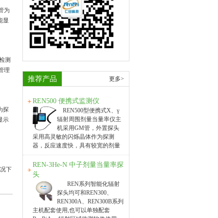
管为
能显
时检测
管理
推荐产品
更多>
REN500 便携式监测仪
为探
REN500型便携式X、γ
辐射周围剂量当量率仪主
显示
机采用GM管，外置探头
采用高灵敏的闪烁晶体作为探测
器，反应速度快，具有较宽的剂量
率测量范围。 该仪器除能测高能、
低能γ射线外，还能对低能X射线进
REN-3He-N 中子剂量当量率探
情况下
行准确的测量，具有良好的能量响
头
应特性。此外通过配套的RenR
REN系列智能化辐射
探头均可和REN300、
REN300A、REN300B系列
主机配套使用,也可以单独配套