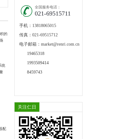
全国服务电话：
021-69515711
手机：13818065015
体积的
传真：021-69515712
场
电子邮箱：market@renri.com.cn
19465318
1993509414
系统
量
8459743
关注仁日
器配