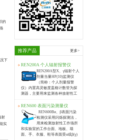
积的
场
推荐产品
更多>
情况下
REN200A 个人辐射报警仪
REN200A型X、γ辐射个人
剂量当量HP(10)监测仪
（简称：个人剂量报警
仪）内置高灵敏度盖格计数管为探
测器，主要用来监测各种放射性工
作场所中个人的X、γ以及硬β射线的
辐射，具有响应快，测量范围宽的
REN600 表面污染测量仪
特点。能显示工作场所的剂量当量
REN600Bα、β表面污染
率和累积剂量，更换电池时，日期
辐射
检测仪采用闪烁探测法，
及累积数据能永久保存。可选配
用来检测放射性工作场所
能实
RenRiP
和实验室的工作台面、地板、墙
面、手、衣服、鞋等表面受α或β(γ)